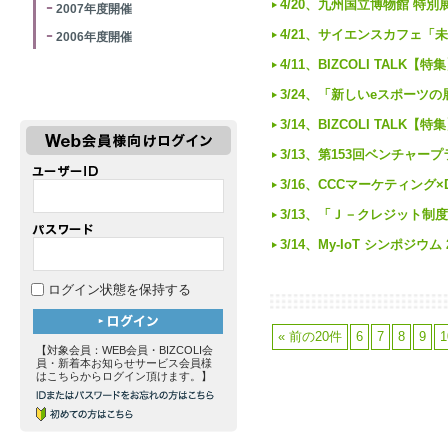
4/20、九州国立博物館 
2007年度開催
4/21、サイエンスカフェ
2006年度開催
4/11、BIZCOLI TAL
3/24、「新しいeスポー
3/14、BIZCOLI TALK
3/13、第153回ベンチャ
3/16、CCCマーケティン
3/13、「Ｊ－クレジット
3/14、My-IoT シンポ
ログイン状態を保持する
« 前の20件
6
7
8
9
1
【対象会員：WEB会員・BIZCOLI会
員・新着本お知らせサービス会員様
はこちらからログイン頂けます。】