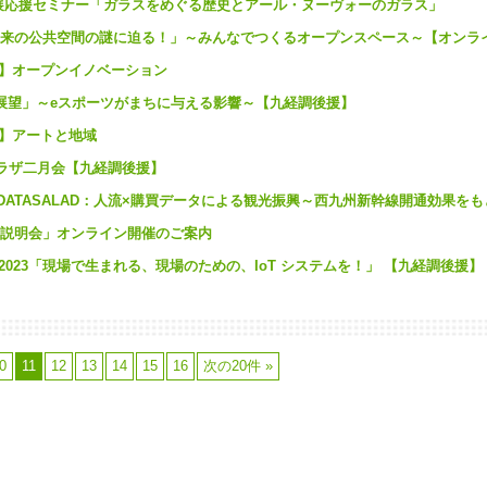
特別展応援セミナー「ガラスをめぐる歴史とアール・ヌーヴォーのガラス」
「未来の公共空間の謎に迫る！」～みんなでつくるオープンスペース～【オンラ
K【特集】オープンイノベーション
ツの展望」～eスポーツがまちに与える影響～【九経調後援】
【特集】アートと地域
ープラザ二月会【九経調後援】
グ×DATASALAD：人流×購買データによる観光振興～西九州新幹線開通効果を
制度説明会」オンライン開催のご案内
ジウム 2023「現場で生まれる、現場のための、IoT システムを！」 【九経調後援】
0
11
12
13
14
15
16
次の20件 »