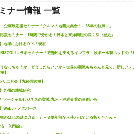
ミナー情報 一覧
アム 企画展応援セミナー「クルマの地図大集合！～68年の軌跡～」
別展応援セミナー「1時間で分かる！日本と東洋陶磁の長く深い歴史」
K【特集】地域におけるＤＸの現在
学ｘBIZCOLIコラボセミナー「避難所を支えるインフラ～段ボール製ベッドの
らどうなっちゃうか、どうしたらいいか～世界の潮流もちゃんと見て、新しいメ
後援】
ープラザ二月会【九経調後援】
【特集】九州の地域研究
sとソーシャルビジネスの実践-九州・沖縄企業の事例から-
【特集】Web3・メタバース
「昆虫のはねの謎に迫る！」～３億年前から使われている折りたたみ～
州経済 入門編」