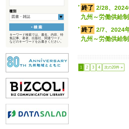
終了
2/28、2
九州～労働供給
図書・雑誌
終了
2/7、20
キーワード検索では、書名、内容、特
九州～労働供給
集記事、著者、出版社、関連ワード、
などのキーワードをお書きください。
1
2
3
4
次の20件 »