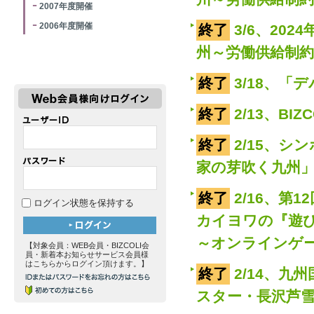
2007年度開催
2006年度開催
終了
3/6、20
州～労働供給制
終了
3/18、
終了
2/13、BI
終了
2/15、
家の芽吹く九州
終了
2/16、第
ログイン状態を保持する
カイヨワの『遊び
～オンラインゲ
【対象会員：WEB会員・BIZCOLI会
員・新着本お知らせサービス会員様
はこちらからログイン頂けます。】
終了
2/14、
スター・長沢芦