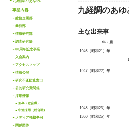
九経調のあゆみ
九経調のあゆ
事業内容
総務企画部
業務部
主な出来事
情報研究部
調査研究部
年・月
80周年記念事業
1946（昭和21）年
入会案内
アクセスマップ
1947（昭和22）年
情報公開
研究不正防止窓口
公的研究費関係
採用情報
新卒（総合職）
1948（昭和23）年
中途採用（総合職）
1950（昭和25）年
メディア掲載事例
関係団体