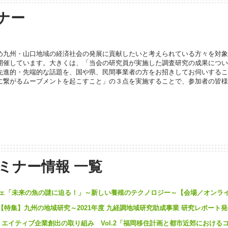
ナー
め九州・山口地域の経済社会の発展に貢献したいと考えられている方々を対象
開催しています。大きくは、「当会の研究員が実施した調査研究の成果につい
先進的・先端的な話題を、国や県、民間事業者の方をお招きしてお伺いするこ
に繋がるムーブメントを起こすこと」の３点を実施することで、参加者の皆様
ミナー情報 一覧
カフェ「未来の魚の謎に迫る！」～新しい養殖のテクノロジー～【会場／オンラ
 TALK【特集】九州の地域研究～2021年度 九経調地域研究助成事業 研究レポート
リエイティブ企業創出の取り組み Vol.2「福岡移住計画と都市近郊における