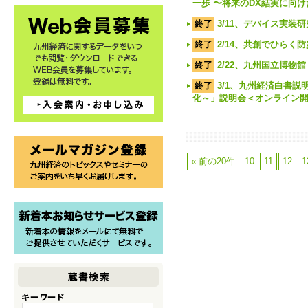
一歩 〜将来のDX結実に向
終了
3/11、デバイス実装
終了
2/14、共創でひら
終了
2/22、九州国立博物
終了
3/1、九州経済白書
化～」説明会＜オンライン
« 前の20件
10
11
12
1