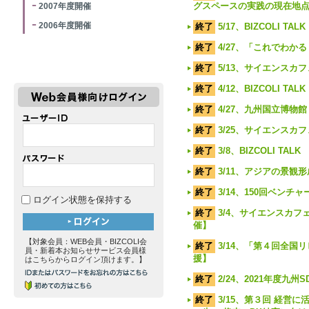
グスペースの実践の現在地
2007年度開催
2006年度開催
終了
5/17、BIZCOLI T
終了
4/27、「これでわ
終了
5/13、サイエンス
終了
4/12、BIZCOLI T
終了
4/27、九州国立博
終了
3/25、サイエンス
終了
3/8、BIZCOLI T
終了
3/11、アジアの景観
終了
3/14、150回ベン
ログイン状態を保持する
終了
3/4、サイエンスカ
催】
【対象会員：WEB会員・BIZCOLI会
終了
3/14、「第４回全
員・新着本お知らせサービス会員様
援】
はこちらからログイン頂けます。】
終了
2/24、2021年度
終了
3/15、第３回 経