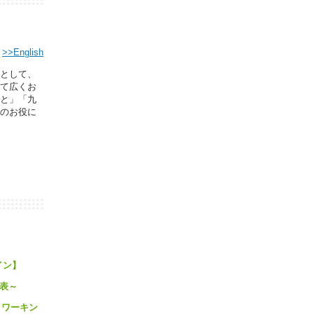
>>English
として、
て広くお
と」「九
のお役に
イン】
発表～
コワーキン