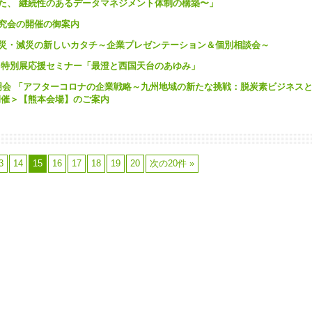
けた、 継続性のあるデータマネジメント体制の構築〜」
研究会の開催の御案内
く防災・減災の新しいカタチ～企業プレゼンテーション＆個別相談会～
館 特別展応援セミナー「最澄と西国天台のあゆみ」
説明会 「アフターコロナの企業戦略～九州地域の新たな挑戦：脱炭素ビジネス
開催＞【熊本会場】のご案内
3
14
15
16
17
18
19
20
次の20件 »