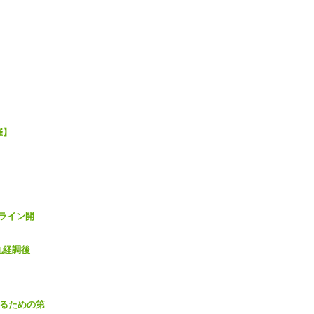
催】
ライン開
九経調後
するための第