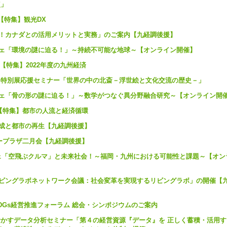
点」
ALK【特集】観光DX
かる！カナダとの活用メリットと実務」のご案内【九経調後援】
カフェ「環境の謎に迫る！」～持続不可能な地球～【オンライン開催】
ALK 【特集】2022年度の九州経済
物館 特別展応援セミナー「世界の中の北斎－浮世絵と文化交流の歴史－」
カフェ「骨の形の謎に迫る！」～数学がつなぐ異分野融合研究～【オンライン開
ALK 【特集】都市の人流と経済循環
形成と都市の再生【九経調後援】
チャープラザ二月会【九経調後援】
フェ「空飛ぶクルマ」と未来社会！～福岡・九州における可能性と課題～【オン
国リビングラボネットワーク会議：社会変革を実現するリビングラボ」の開催【
九州SDGs経営推進フォーラム 総会・シンポジウムのご案内
営に活かすデータ分析セミナー「第４の経営資源『データ』を 正しく蓄積・活用