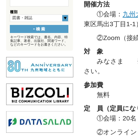
開催方法
①会場：
九州
図書・雑誌
東区馬出3丁目1-1
②Zoom（接続
キーワード検索では、書名、内容、特
集記事、著者、出版社、関連ワード、
などのキーワードをお書きください。
対 象
みなさま ※特
さい。
参加費
無料
定 員（定員にな
①会場：20名
②オンライン：