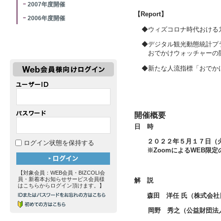
2007年度開催
【Report】
2006年度開催
◆ウィズコロナ時代おける
◆デジタル観光動態統計
おでかけウォッチャーの
◆新たな人流指標「おでか
開催概要
日 時
２０２２年５月１７日（火）
ログイン状態を保持する
※ZoomによるWEB限定
【対象会員：WEB会員・BIZCOLI会
員・新着本お知らせサービス会員様
解 説
はこちらからログイン頂けます。】
森田 洋任 氏（株式会
岡野 秀之（公益財団法