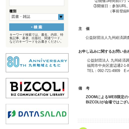
②開催1時間前のリマ
③開催日：参加URL、ま
（事前登録時に使用した
図書・雑誌
主 催
キーワード検索では、書名、内容、特
公益財団法人九州経済
集記事、著者、出版社、関連ワード、
などのキーワードをお書きください。
お申し込みに関するお問い合
公益財団法人 九州経済調査協
福岡市中央区渡辺通2-1-8
TEL：092-721-4909 E-mail
備 考
ZOOM
によるWEB限定
BIZCOLI
が会場ではござ