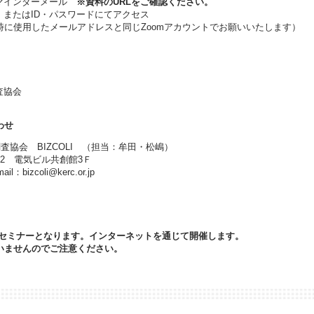
インダーメール
※資料のURLをご確認ください。
たはID・パスワードにてアクセス
メールアドレスと同じZoomアカウントでお願いいたします）
調査協会
わせ
会 BIZCOLI （担当：牟田・松嶋）
2 電気ビル共創館3Ｆ
：bizcoli@kerc.or.jp
のセミナーとなります。インターネットを通じて開催します。
いませんのでご注意ください。