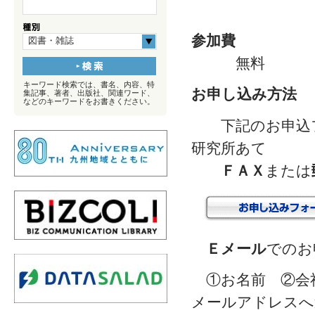
参加費
図書・雑誌
無料
キーワード検索では、書名、内容、特
お申し込み方法
集記事、著者、出版社、関連ワード、
などのキーワードをお書きください。
下記のお申込フ
研究所あて
ＦＡＸ
または
Ｅ
メール
での
①お名前 ②会社
メールアドレスへ