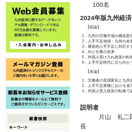
100名
2024年版九州経
【総論】
1．九州の労働市場の構造変
2．人手不足地域・九州の未
3．構造的人手不足に対応す
4．AIと仕事の未来
5．外国人受け入れ政策の転
6．人手不足時代に立ち向か
【各論】
1．労働者の意識変化と九州
2．人手不足業種における省
3．外国人受入政策の転換で
説明者
片山 礼二郎／
長