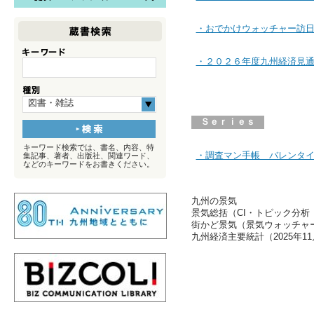
・おでかけウォッチャー訪
・２０２６年度九州経済見
図書・雑誌
Ｓｅｒｉｅｓ
キーワード検索では、書名、内容、特
・調査マン手帳 バレンタ
集記事、著者、出版社、関連ワード、
などのキーワードをお書きください。
九州の景気
景気総括（CI・トピック分析 2
街かど景気（景気ウォッチャー調
九州経済主要統計（2025年1