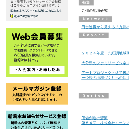
員・新着本お知らせサービス会員様
特集
はこちらからログイン頂けます。】
九州の地域研究
Ｎｅｔｗｏｒｋ
日台連携から見える「九州
Ｒｅｐｏｒｔ
２０２４年度 九経調地域
大分県のファミリービジネ
アートプロジェクト終了後
ー今後の地域づくりへの活
Ｓｅｒｉｅｓ
価値創造の源流
第８４回 株式会社ムーン