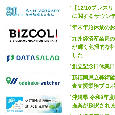
【12/10プレ
に関するサウン
年末年始休業の
九州経済産業局
が輝く包摂的な
した
創立記念日休業
新福岡県立美術
査支援業務プロ
沖縄県 令和6年
提案が採択され