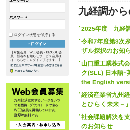
九経調から
2025年度 九
ログイン状態を保持する
令和7年度第3次
ザル採択のお知
【対象会員：WEB会員・BIZCOLI会
員・新着本お知らせサービス会員様
はこちらからログイン頂けます。】
山口重工業株式会
ク(SLL) 日本語･英
the English ver
経済産業省九州経
とひらく未来－
社会課題解決を支える
のお知らせ