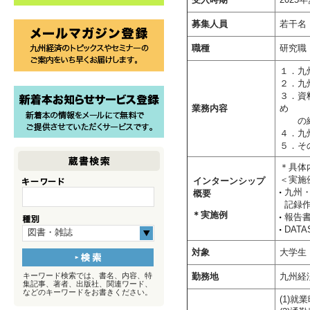
受入時期
202
募集人員
若干名
職種
研究職
１．九
２．九
３．資
業務内容
め
の経
４．九
５．そ
＊具体
＜実施
インターンシップ
九州
概要
記録
＊実施例
報告
DAT
図書・雑誌
対象
大学生
キーワード検索では、書名、内容、特
勤務地
九州経
集記事、著者、出版社、関連ワード、
などのキーワードをお書きください。
(1)就