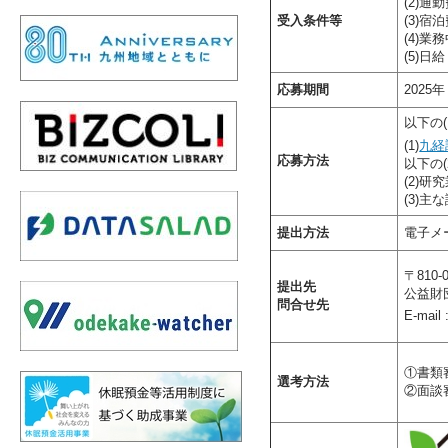
(2)
受入条件等
(3)
(4)
(5)
応募期間
2025
以下の
(1)
九経
応募方法
以下の(
(2)研
(3)
提出方法
電子メ
〒81
提出先
公益財
問合せ先
E-mail 
①書類
選考方法
②面談