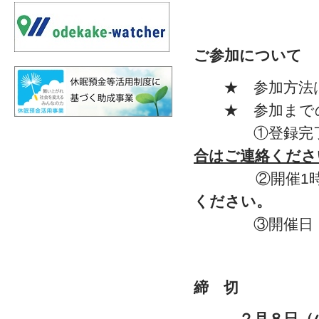
ご参加について
★ 参加方法
★ 参加まで
①登録完了メ
合はご連絡くださ
②開催1時間
ください。
③開催日：参加
締 切