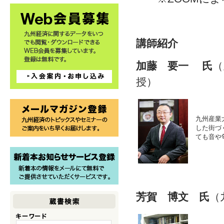
講師紹介
加藤 要一 氏
（
授）
九州産業
した街づ
ても音や
芳賀 博文 氏
（