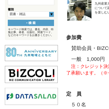
九州産業
について
を楽しむ
図書・雑誌
キーワード検索では、書名、内容、特
集記事、著者、出版社、関連ワード、
などのキーワードをお書きください。
参加費
賛助会員・BIZC
一般 1,000円
注：クレジット決済
了承願います。
（※
定 員
５０名