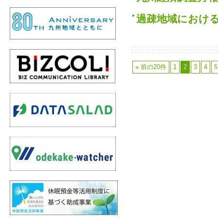
過疎地域におけ
« 前の20件
1
2
3
4
5