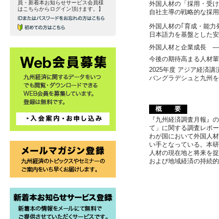
員・新着本お知らせサービス会員様
外国人材の「採用・受
はこちらからログイン頂けます。】
自社主導の戦略的な採
外国人材の｢育成・能力
日本語力を基盤とした
外国人材と企業成長 ―
今後の期待高まる人材
2025年度 アジア経済講
バングラデシュと九州
概 要
『九州経済調査月報』の
て」に関する調査レポ
わが国において外国人
い手となっている。本
人材の現在地と将来を
および地域経済の持続