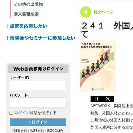
その他の出版物
前のページ
購入書籍検索
２４１ 外国
て
目 次
NETWORK 開発途
ログイン状態を保持する
特集 外国人材ととも
九州地域の外国人材受
外国人雇用に関する主
【対象会員：WEB会員・BIZCOLI会