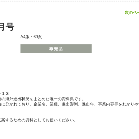
次のペ
月号
A4版・69頁
０１３
業の海外進出状況をまとめた唯一の資料集です。
編に分かれており、企業名、業種、進出形態、進出年、事業内容等をわかりや
立案するための資料としてお使いください。