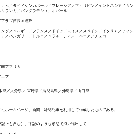
トナム／タイ／シンガポール／マレーシア／フィリピン／インドネシア／カン
スリランカ／バングラデシュ／ネパール
／アラブ首長国連邦
ランダ／ベルギー／フランス／ドイツ／スイス／スペイン／イタリア／フィン
リア／ハンガリー／トルコ／ベラルーシ／スロベニア／チェコ
／南アフリカ
レドニア
本県／大分県／ 宮崎県／鹿児島県／沖縄県／山口県
各社ホームページ、新聞・雑誌記事を利用して作成したものである。
登記上も含む）、下記のような形態で海外進出して
除いている。