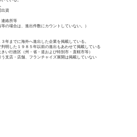
法人
同出資
、連絡所等
の場合は、進出件数にカウントしていない。）
１３年までに海外へ進出した企業を掲載している。
した１９８５年以前の進出もあわせて掲載している
きい行政区（州・省・道および特別市・直轄市等）
う支店・店舗、フランチャイズ展開は掲載していない