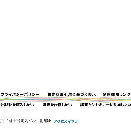
2丁目1番82号電気ビル共創館5F