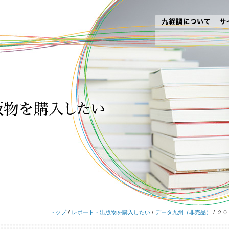
トップ
/
レポート・出版物を購入したい
/
データ九州（非売品）
/
２０