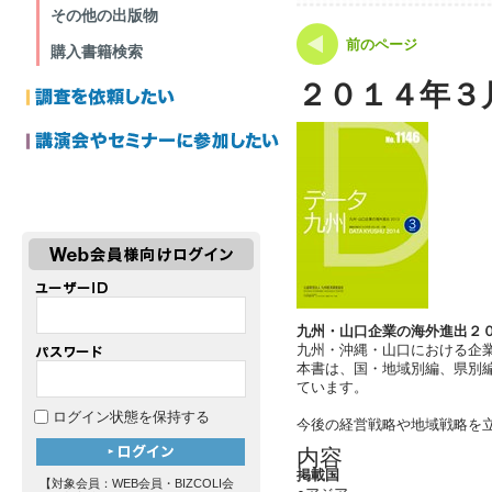
その他の出版物
前のページ
購入書籍検索
２０１４年３
九州・山口企業の海外進出２
九州・沖縄・山口における企
本書は、国・地域別編、県別
ています。
ログイン状態を保持する
今後の経営戦略や地域戦略を
内容
掲載国
【対象会員：WEB会員・BIZCOLI会