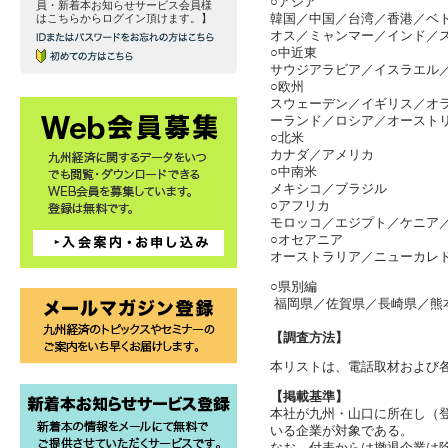
○アジア
員・新着本お知らせサービス会員様
はこちらからログイン頂けます。】
韓国／中国／台湾／香港／ベ
オス／ミャンマー／インド／
○中近東
サウジアラビア／イスラエル
○欧州
スウェーデン／イギリス／オ
ーランド／ロシア／オースト
○北米
カナダ／アメリカ
○中南米
メキシコ／ブラジル
○アフリカ
モロッコ／エジプト／ケニア
○オセアニア
オーストラリア／ニューカ
○県別編
福岡県／佐賀県／長崎県／熊
【調査方法】
本リストは、電話取材および
【掲載基準】
本社が九州・山口に所在し（
いる企業が対象である。
なお、付表からは撤退企業は