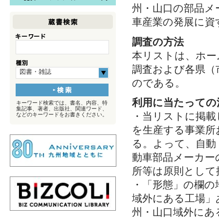
州・山口の部品メ
車産業の発展に資
調査の方法
本リストは、ホー
調査および各県（
図書・雑誌
のである。
利用に当たっての
キーワード検索では、書名、内容、特
集記事、著者、出版社、関連ワード、
・当リストに掲載
などのキーワードをお書きください。
を生産する事業所
る。よって、自動
動車部品メーカー
所等は原則として
・「形態」の欄の
域外にある工場」
州・山口域外にあ