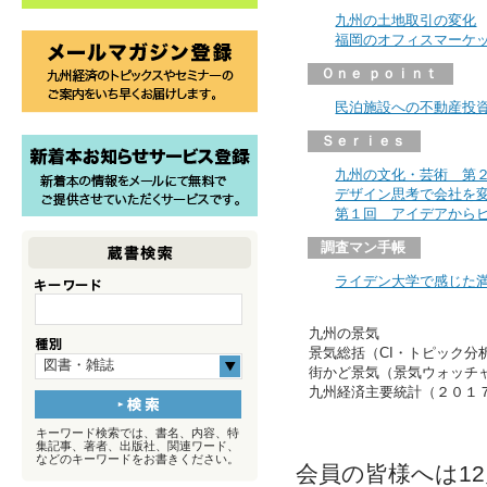
九州の土地取引の変化
福岡のオフィスマーケ
Ｏｎｅ ｐｏｉｎｔ
民泊施設への不動産投
Ｓｅｒｉｅｓ
九州の文化・芸術 第
デザイン思考で会社を
第１回 アイデアから
調査マン手帳
ライデン大学で感じた
九州の景気
景気総括（CI・トピック分
図書・雑誌
街かど景気（景気ウォッチ
九州経済主要統計（２０１
キーワード検索では、書名、内容、特
集記事、著者、出版社、関連ワード、
などのキーワードをお書きください。
会員の皆様へは1