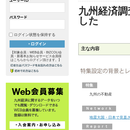
九州経済調
した
ログイン状態を保持する
主な内容
【対象会員：WEB会員・BIZCOLI会
員・新着本お知らせサービス会員様
はこちらからログイン頂けます。】
特集
九州の不動産
Ｎｅｔｗｏｒｋ
地震大国・日本で見直
Ｒｅｐｏｒｔ