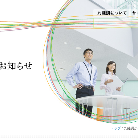
トップ
/
九経調か