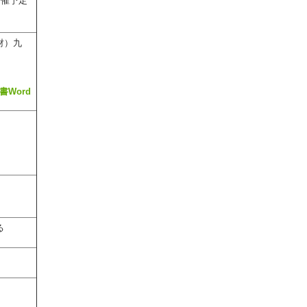
開催予定
財）九
書Word
る