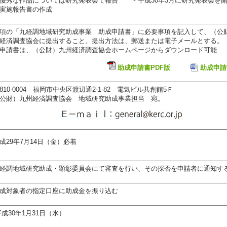
優秀な作品については研究発表会で報告 ＊平成30年3月に研究発表会を
実施報告書の作成
項の「九経調地域研究助成事業 助成申請書」に必要事項を記入して、（公
経済調査協会に提出すること。提出方法は、郵送または電子メールとする。
申請書は、（公財）九州経済調査協会ホームページからダウンロード可能
助成申請書PDF版
助成申請
810-0004 福岡市中央区渡辺通2-1-82 電気ビル共創館5Ｆ
公財）九州経済調査協会 地域研究助成事業担当 宛。
成29年7月14日（金）必着
経調地域研究助成・顕彰委員会にて審査を行い、その採否を申請者に通知す
成対象者の指定口座に助成金を振り込む
成30年1月31日（水）