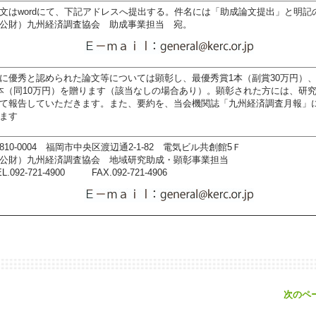
文はwordにて、下記アドレスへ提出する。件名には「助成論文提出」と明記
（公財）九州経済調査協会 助成事業担当 宛。
に優秀と認められた論文等については顕彰し、最優秀賞1本（副賞30万円）
本（同10万円）を贈ります（該当なしの場合あり）。顕彰された方には、研
て報告していただきます。また、要約を、当会機関誌「九州経済調査月報」
ます
810-0004 福岡市中央区渡辺通2-1-82 電気ビル共創館5Ｆ
公財）九州経済調査協会 地域研究助成・顕彰事業担当
EL.092-721-4900 FAX.092-721-4906
次のペ