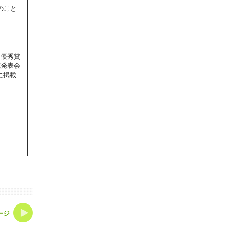
のこと
、優秀賞
究発表会
に掲載
ージ