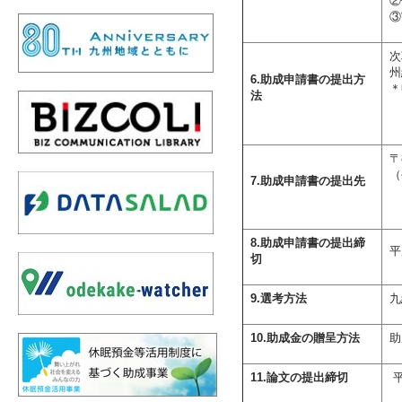
②
③
次
州
6.助成申請書の提出方
＊
法
〒
（
7.助成申請書の提出先
8.助成申請書の提出締
平
切
9.選考方法
九
10.助成金の贈呈方法
助
11.論文の提出締切
平