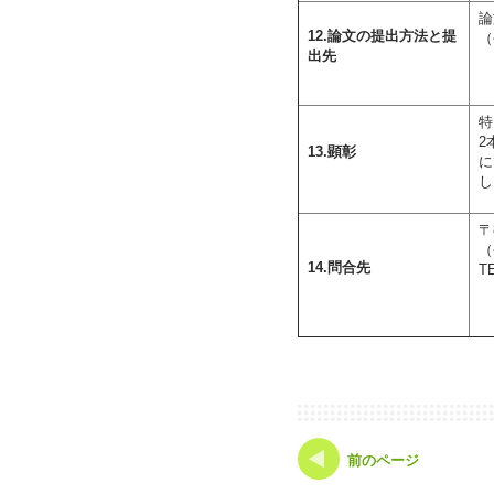
論
12.論文の提出方法と提
出先
特
2
13.顕彰
に
し
〒
（
14.問合先
T
前のページ