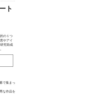
ート
的の１つ
恵やアイ
域研究助成
。
募で集まっ
秀な作品を