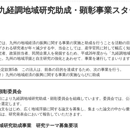
 九経調地域研究助成・顕彰事業スタ
は、九州の地域経済の振興に関する事業の実施と助成を行うことを活動の目
ずさわる研究者が年々減少する中、当会としては、産学官民に対して幅広く知
究者、政策担当者、民間企業人を発掘するため、平成26年度から「九経調地
た。九州の地域浮揚と自主研究の強化とあわせて、事業を遂行してまいります
会定款第5条 この法人は、前条の目的を達成するため、次の事業を行う。
２）九州の地域経済の振興に関する事業の実施ならびに助成
顕彰委員会
により九経調地域研究助成・顕彰委員会を組織しています。委員会では、公
を選定します。
文をはじめ、広く地域浮揚に関する論文を募集し、集まった論文の中から優
品は、研究発表会において報告していただきます。
地域研究助成事業 研究テーマ募集要項