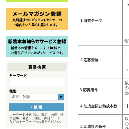
【
①
（
②
1.研究テーマ
（
（
創
・
・
2.応募資格
・
・
＊
以
①
3.応募用件
②
図書・雑誌
4.助成金額と助成本数
キーワード検索では、書名、内容、特
集記事、著者、出版社、関連ワード、
以
などのキーワードをお書きください。
①
5.助成後の条件