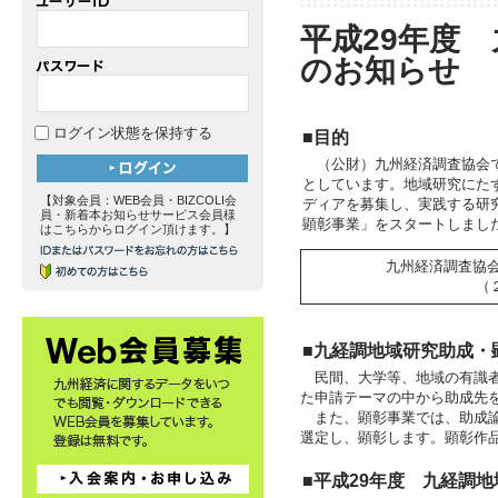
平成29年度
のお知らせ
ログイン状態を保持する
■目的
（公財）九州経済調査協会で
としています。地域研究にた
【対象会員：WEB会員・BIZCOLI会
ディアを募集し、実践する研
員・新着本お知らせサービス会員様
顕彰事業」をスタートしまし
はこちらからログイン頂けます。】
九州経済調査協
（
■九経調地域研究助成・
民間、大学等、地域の有識者
た申請テーマの中から助成先
また、顕彰事業では、助成論
選定し、顕彰します。顕彰作
■平成29年度 九経調