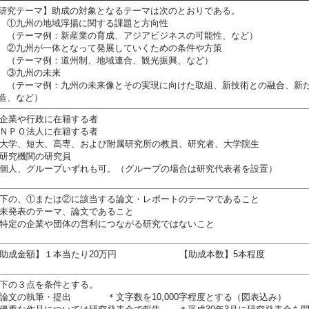
研究テーマ】助成の対象となるテーマは次のとおりである。
九州の地域浮揚に関する課題と方向性
テーマ例：新産業の育成、アジアビジネスの可能性、など）
九州が一体となって発展していくための条件や方策
テーマ例：道州制、地域連合、観光振興、など）
③九州の未来
テーマ例：九州の未来像とその実現に向けた取組、新技術との融合、新
造、など）
企業や行政に在籍する者
ＮＰＯ法人に在籍する者
大学、短大、高専、および附属研究所の教員、研究者、大学院生
研究機関の研究員
個人、グループいずれも可。（グループの場合は研究代表者を設置）
下の、①または②に該当する論文・レポートのテーマであること
未発表のテーマ、論文であること
特定の企業や団体の営利につながる研究ではないこと
【助成金額】１本当たり20万円 【助成本数】5本程度
下の３点を条件とする。
論文の執筆・提出 ＊文字数を10,000字程度とする（図表込み）