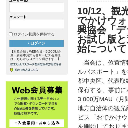
10/12
でかけウォ
興協会「デ
ログイン状態を保持する
お試し版と
始について
【対象会員：WEB会員・BIZCOLI会
員・新着本お知らせサービス会員様
はこちらからログイン頂けます。】
当会は、位置情
ルパスポート」を
都中央区、代表取
保有する、事前に
3,000万MAU
地方自治体の観光
ビス「おでかけウォッチャ
を開始しておりま