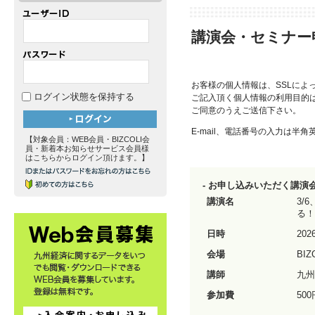
講演会・セミナー
お客様の個人情報は、SSLによ
ログイン状態を保持する
ご記入頂く個人情報の利用目的
ご同意のうえご送信下さい。
E-mail、電話番号の入力は半
【対象会員：WEB会員・BIZCOLI会
員・新着本お知らせサービス会員様
はこちらからログイン頂けます。】
- お申し込みいただく講
講演名
3/
る
日時
20
会場
BI
講師
九州
参加費
500