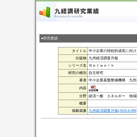
●研究業績
タイトル
中小企業の持続的成長に向け
出版物
九州経済調査月報
シリーズ名
Ｎｅｔｗｏｒｋ
研究の種別
自主研究
著者
中小企業基盤整備機構 九州
内容
分野
経済一般 エネルギー 地域
概要
掲載蔵書
九州経済調査月報(2026-6-996