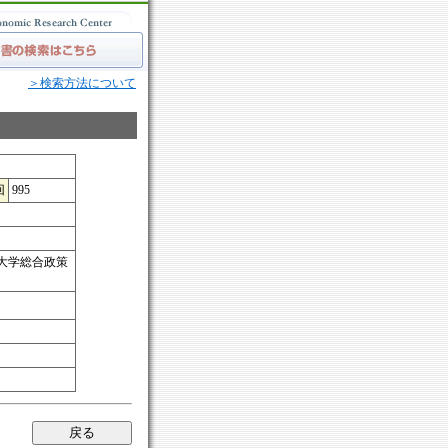
＞検索方法について
回
995
大学総合政策