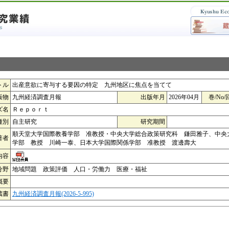
トル
出産意欲に寄与する要因の特定 九州地区に焦点を当てて
版物
九州経済調査月報
出版年月
2026年04月
巻/No/
ズ名
Ｒｅｐｏｒｔ
種別
自主研究
研究期間
順天堂大学国際教養学部 准教授・中央大学総合政策研究科 鎌田雅子、中央
著者
学部 教授 川崎一泰、日本大学国際関係学部 准教授 渡邊壽大
内容
分野
地域問題 政策評価 人口・労働力 医療・福祉
概要
蔵書
九州経済調査月報(2026-5-995)