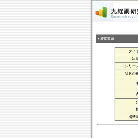
●研究業績
タイ
出
シリー
研究の
掲載