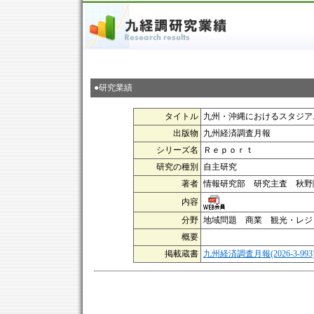
●研究業績
タイトル
九州・沖縄におけるスタジア
出版物
九州経済調査月報
シリーズ名
Ｒｅｐｏｒｔ
研究の種別
自主研究
著者
情報研究部 研究主査 秋野
内容
分野
地域問題 商業 観光・レジ
概要
掲載蔵書
九州経済調査月報(2026-3-993