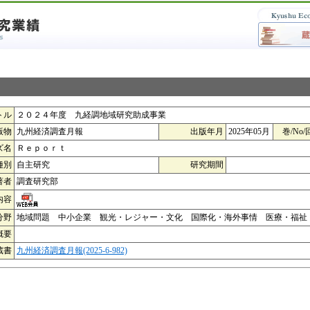
トル
２０２４年度 九経調地域研究助成事業
版物
九州経済調査月報
出版年月
2025年05月
巻/No/
ズ名
Ｒｅｐｏｒｔ
種別
自主研究
研究期間
著者
調査研究部
内容
分野
地域問題 中小企業 観光・レジャー・文化 国際化・海外事情 医療・福祉
概要
蔵書
九州経済調査月報(2025-6-982)