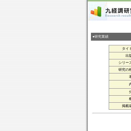
●研究業績
タイ
出
シリー
研究の
掲載