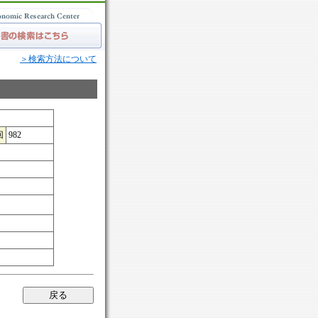
＞検索方法について
回
982