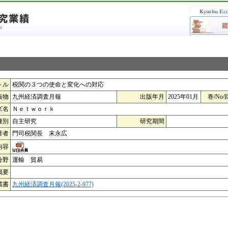
トル
税関の３つの使命と変化への対応
版物
九州経済調査月報
出版年月
2025年01月
巻/No/
ズ名
Ｎｅｔｗｏｒｋ
種別
自主研究
研究期間
著者
門司税関長 末永広
内容
分野
運輸 貿易
概要
蔵書
九州経済調査月報(2025-2-977)