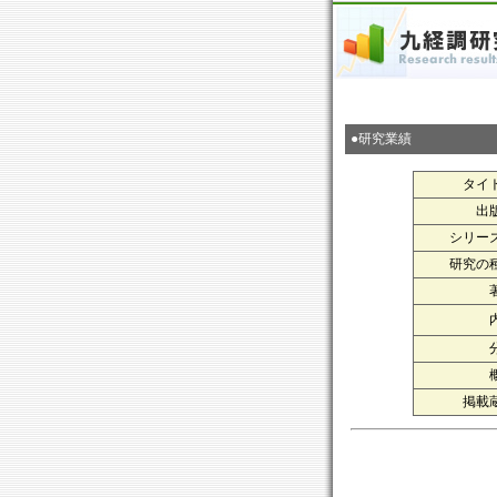
●研究業績
タイ
出
シリー
研究の
掲載