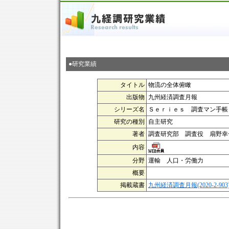
●研究業績
タイトル
物流の全体俯瞰
出版物
九州経済調査月報
シリーズ名
Ｓｅｒｉｅｓ 調査マン手帳
研究の種別
自主研究
著者
調査研究部 調査役 扇野幸
内容
分野
運輸 人口・労働力
概要
掲載蔵書
九州経済調査月報(2020-2-903