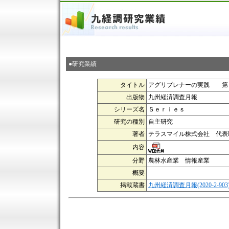
●研究業績
タイトル
アグリプレナーの実践 第
出版物
九州経済調査月報
シリーズ名
Ｓｅｒｉｅｓ
研究の種別
自主研究
著者
テラスマイル株式会社 代表
内容
分野
農林水産業 情報産業
概要
掲載蔵書
九州経済調査月報(2020-2-903