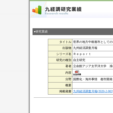
●研究業績
タイトル
世界の地方中枢都市としての
出版物
九州経済調査月報
シリーズ名
Ｒｅｐｏｒｔ
研究の種別
自主研究
著者
立命館アジア太平洋大学 准
内容
分野
国際化・海外事情 都市開発
概要
掲載蔵書
九州経済調査月報(2020-2-903