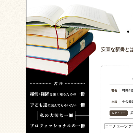
安直な新書と
村井則
中公新